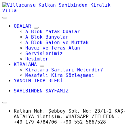
Skip
to
content
ODALAR
A Blok Yatak Odalar
A Blok Banyolar
A Blok Salon ve Mutfak
Havuz ve Teras Alan
Servislerimiz
Resimler
KİRALAMA
Kiralama Şartları Nelerdir?
Mesafeli Kira Sözleşmesi
YANGIN TEDBİRLERİ
SAHIBINDEN SAYFAMIZ
Kalkan Mah. Şebboy Sok. No: 23/1-2 KAŞ-
ANTALYA iletişim: WHATSAPP /TELEFON .
+49 179 4784706 -+90 552 5867528